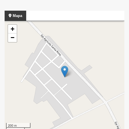
Mapa
+
−
200 m