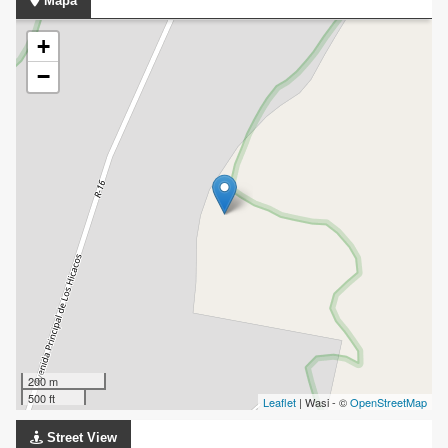
Mapa
+
−
200 m
500 ft
Leaflet
| Wasi - ©
OpenStreetMap
Street View