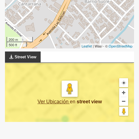
200 m
500 ft
Leaflet
| Wasi - ©
OpenStreetMap
Street View
Ver Ubicación
en
street view