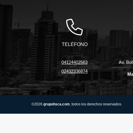
TELÉFONO
04124402563
Av. Bol
02432336874
Ma
©2026
grupohsca.com
, todos los derechos reservados.