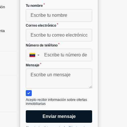
*
Tu nombre
ión
²
*
Correo electrónico
nta
*
Número de teléfono
▼
*
Mensaje
Acepto recibir información sobre ofertas
inmobiliarias
Enviar mensaje