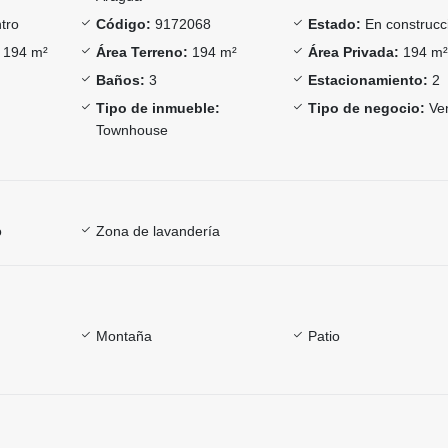
tro
Código:
9172068
Estado:
En construcc
194 m²
Área Terreno:
194 m²
Área Privada:
194 m
Baños:
3
Estacionamiento:
2
Tipo de inmueble:
Tipo de negocio:
Ve
Townhouse
o
Zona de lavandería
Montaña
Patio