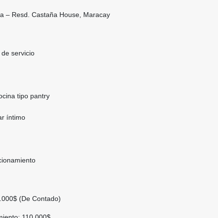
a – Resd. Castaña House, Maracay
 de servicio
cina tipo pantry
ar íntimo
cionamiento
5.000$ (De Contado)
miento: 110.000$