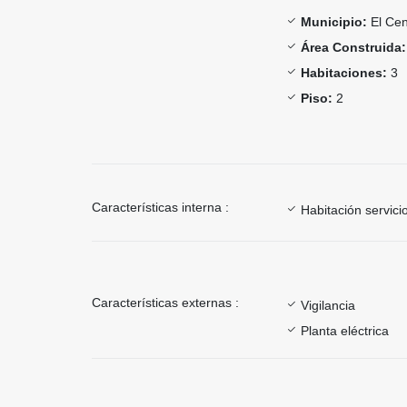
Municipio:
El Cen
Área Construida:
Habitaciones:
3
Piso:
2
Características interna :
Habitación servici
Características externas :
Vigilancia
Planta eléctrica