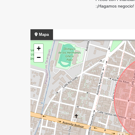
:¡Hagamos negocio
Mapa
+
−