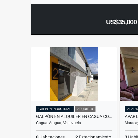
US$35,000
GALPON INDUSTRIAL
ALQUILER
APART
GALPÓN EN ALQUILER EN CAGUA CONDOMINIO PRIVADO EDO ARAGUA
Cagua, Aragua, Venezuela
Maracay
0
Habitaciones
2
Estacionamiento
3
Habi