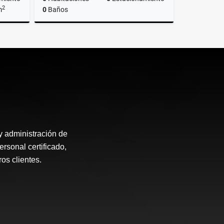
2
m
0
Baños
lquiler
Alquiler
US$650
 administración de
rsonal certificado,
os clientes.