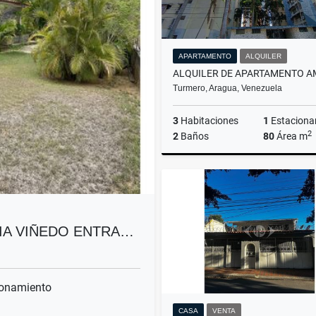
APARTAMENTO
ALQUILER
Turmero, Aragua, Venezuela
3
Habitaciones
1
Estaciona
2
2
Baños
80
Área m
A
US$380
NIA VIÑEDO ENTRA…
onamiento
CASA
VENTA