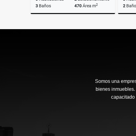
2
3
Baños
470
Área m
2
Baño
Alquiler
US$1,400
Somos una empresa
bienes inmuebles. 
capacitado 