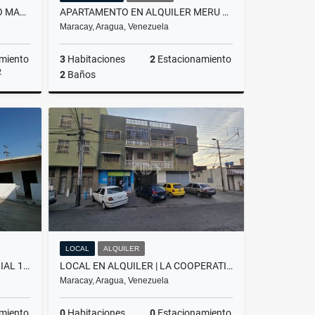
CASA EN VENTA EL HIPODROMO MARACAY
APARTAMENTO EN ALQUILER MERU PARK LAS DELICIAS
Maracay, Aragua, Venezuela
miento
3
Habitaciones
2
Estacionamiento
2
2
Baños
Venta
Alquiler
US$650
LOCAL
ALQUILER
ALQUILER DE GALPON INDUSTRIAL 1700 M² SAN VICENTE MARACAY EDO ARAGUA
LOCAL EN ALQUILER | LA COOPERATIVA, MARACAY
Maracay, Aragua, Venezuela
miento
0
Habitaciones
0
Estacionamiento