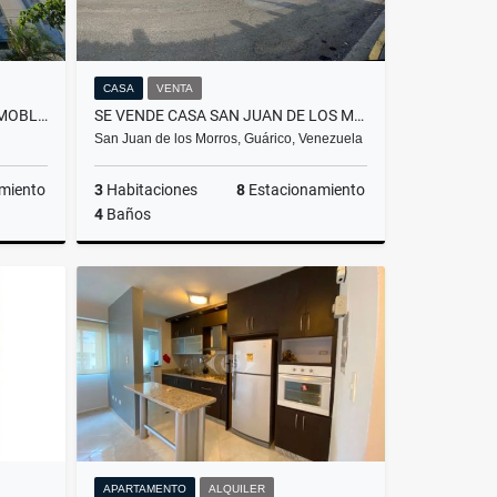
CASA
VENTA
ALQUILER DE APARTAMENTO AMOBLADO EN URB SAN PABLO TURMERO EDO ARAGUA
SE VENDE CASA SAN JUAN DE LOS MORROS GUÁRICO
San Juan de los Morros, Guárico, Venezuela
miento
3
Habitaciones
8
Estacionamiento
4
Baños
lquiler
Venta
US$80,000
APARTAMENTO
ALQUILER