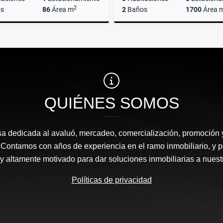
2
s
86
Área m
2
Baños
1700
Área 
Venta
A
US$37,000
US$850
QUIÉNES SOMOS
 dedicada al avaluó, mercadeo, comercialización, promoción y
Contamos con años de experiencia en el ramo inmobiliario, y pe
y altamente motivado para dar soluciones inmobiliarias a nuestr
Políticas de privacidad