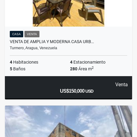
CASA
VENTA
VENTA DE AMPLIA Y MODERNA CASA URB…
Turmero, Aragua, Venezuela
4
Habitaciones
4
Estacionamiento
2
5
Baños
280
Área m
Venta
US$150,000
USD