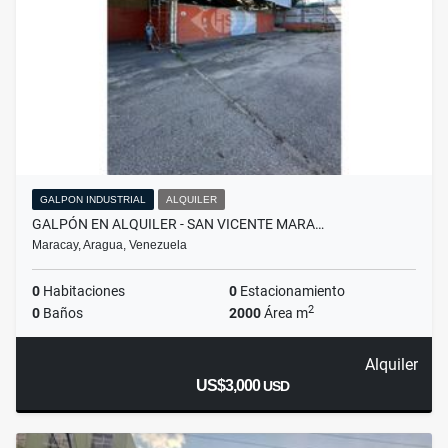
GALPON INDUSTRIAL
ALQUILER
GALPÓN EN ALQUILER - SAN VICENTE MARA…
Maracay, Aragua, Venezuela
0
Habitaciones
0
Estacionamiento
2
0
Baños
2000
Área m
Alquiler
US$3,000
USD