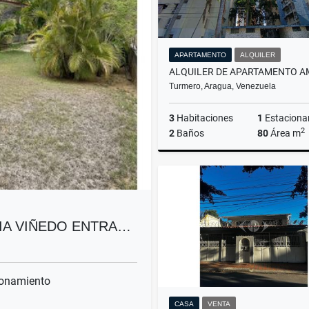
APARTAMENTO
ALQUILER
Turmero, Aragua, Venezuela
3
Habitaciones
1
Estaciona
2
2
Baños
80
Área m
A
US$380
NIA VIÑEDO ENTRA…
onamiento
CASA
VENTA