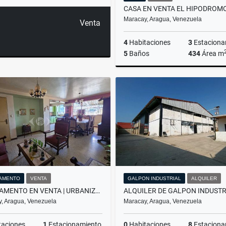
Maracay, Aragua, Venezuela
Venta
4
Habitaciones
3
Estaciona
5
Baños
434
Área m
US$120,000
AMENTO
VENTA
GALPON INDUSTRIAL
ALQUILER
APARTAMENTO EN VENTA | URBANIZACIÓN EL CENTRO MARACAY
, Aragua, Venezuela
Maracay, Aragua, Venezuela
taciones
1
Estacionamiento
0
Habitaciones
8
Estaciona