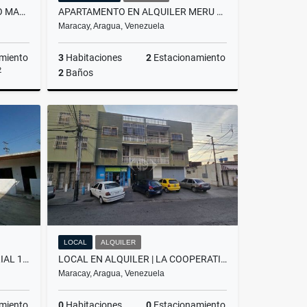
CASA EN VENTA EL HIPODROMO MARACAY
APARTAMENTO EN ALQUILER MERU PARK LAS DELICIAS
Maracay, Aragua, Venezuela
miento
3
Habitaciones
2
Estacionamiento
2
2
Baños
Venta
Alquiler
US$650
LOCAL
ALQUILER
ALQUILER DE GALPON INDUSTRIAL 1700 M² SAN VICENTE MARACAY EDO ARAGUA
LOCAL EN ALQUILER | LA COOPERATIVA, MARACAY
Maracay, Aragua, Venezuela
miento
0
Habitaciones
0
Estacionamiento