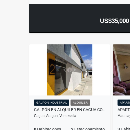
US$35,000
GALPON INDUSTRIAL
ALQUILER
APART
GALPÓN EN ALQUILER EN CAGUA CONDOMINIO PRIVADO EDO ARAGUA
Cagua, Aragua, Venezuela
Maracay
0
Habitaciones
2
Estacionamiento
3
Habi