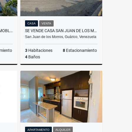
CASA
VENTA
ALQUILER DE APARTAMENTO AMOBLADO EN URB SAN PABLO TURMERO EDO ARAGUA
SE VENDE CASA SAN JUAN DE LOS MORROS GUÁRICO
San Juan de los Morros, Guárico, Venezuela
miento
3
Habitaciones
8
Estacionamiento
4
Baños
lquiler
Venta
US$80,000
APARTAMENTO
ALQUILER