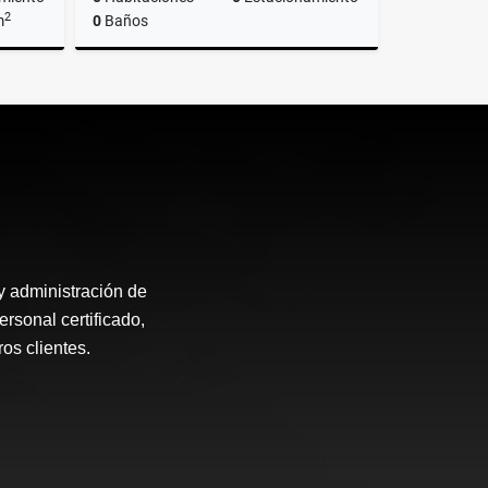
2
m
0
Baños
lquiler
Alquiler
US$650
 administración de
rsonal certificado,
os clientes.