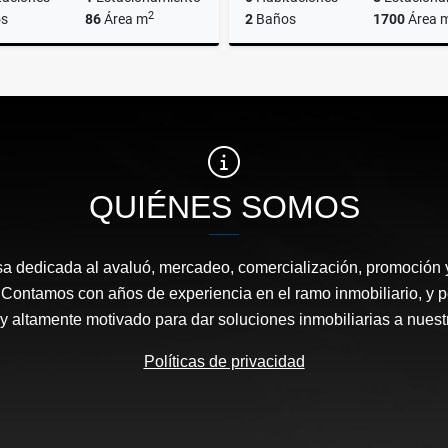
2
s
86
Área m
2
Baños
1700
Área 
Venta
A
US$37,000
US$850
QUIÉNES SOMOS
 dedicada al avaluó, mercadeo, comercialización, promoción y
Contamos con años de experiencia en el ramo inmobiliario, y pe
y altamente motivado para dar soluciones inmobiliarias a nuestr
Políticas de privacidad