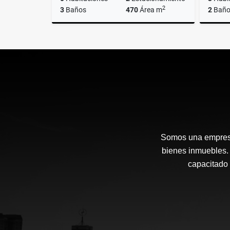
2
3
Baños
470
Área m
2
Baño
Alquiler
US$1,400
Somos una empresa
bienes inmuebles. 
capacitado 