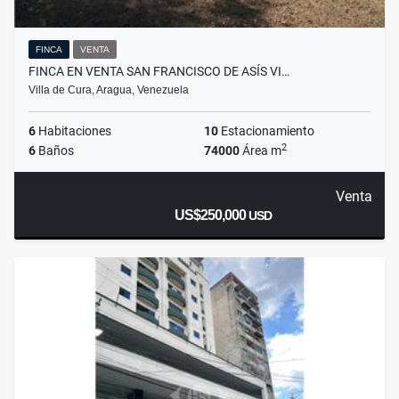
FINCA
VENTA
FINCA EN VENTA SAN FRANCISCO DE ASÍS VI…
Villa de Cura, Aragua, Venezuela
6
Habitaciones
10
Estacionamiento
2
6
Baños
74000
Área m
Venta
US$250,000
USD